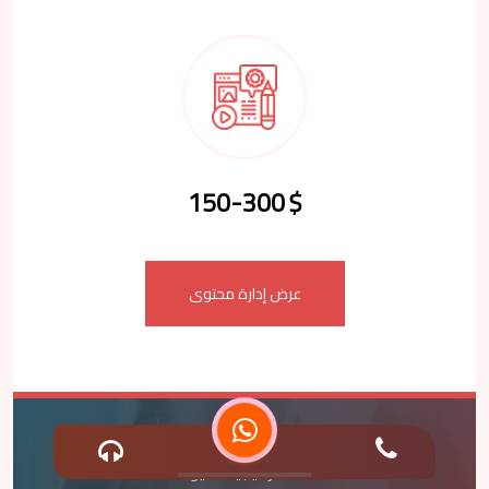
150-300
$
عرض إدارة محتوى
استراتيجية سيو