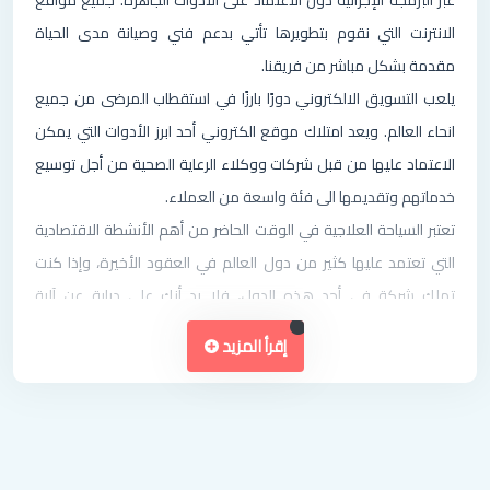
الانترنت التي نقوم بتطويرها تأتي بدعم فني وصيانة مدى الحياة
مقدمة بشكل مباشر من فريقنا.
يلعب التسويق الالكتروني دورًا بارزًا في استقطاب المرضى من جميع
انحاء العالم. ويعد امتلاك موقع الكتروني أحد ابرز الأدوات التي يمكن
الاعتماد عليها من قبل شركات ووكلاء الرعاية الصحية من أجل توسيع
خدماتهم وتقديمها الى فئة واسعة من العملاء.
تعتبر السياحة العلاجية في الوقت الحاضر من أهم الأنشطة الاقتصادية
التي تعتمد عليها كثير من دول العالم في العقود الأخيرة، وإذا كنت
تملك شركة في أحد هذه الدول، فلا بد أنك على دراية عن آلية
المنافسة الكبيرة في هذه المجال. من هنا دعونا نؤكد انه من الغير
إقرأ المزيد
الكافي الحصول على موقع الكتروني تقليدي من أجل توسيع العمل،
بل يجب تصميم موقع سياحة علاجية احترافي وعصري يوفر جميع
الأدوات اللازمة التي تساعد على جذب العملاء مع محتوى فريد،
متناسق ومنظم بشكل كامل.