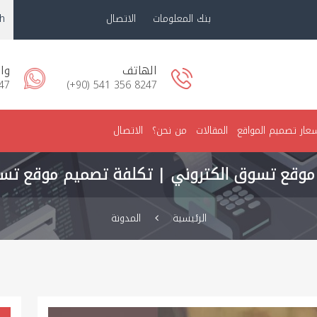
بنك المعلومات
الاتصال
sh
الهاتف
وا
47
(+90) 541 356 8247
عار تصميم المواقع
المقالات
من نحن؟
الاتصال
موقع تسوق الكتروني | تكلفة تصميم موقع تس
الرئيسية
المدونة