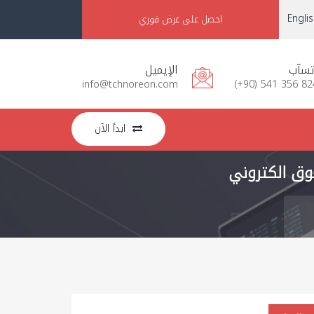
Engli
احصل على عرض فوري
تسآب
الإيميل
info@tchnoreon.com
(+90) 541 356 82
ابدأ الآن
وق الكتروني