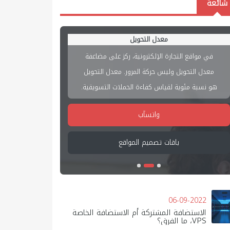
شائعة
معدل التحويل
في مواقع التجارة الإلكترونية، ركز على مضاعفة
يبدو أن السب
معدل التحويل وليس حركة المرور. معدل التحويل
عملاؤك هو أن
هو نسبة مئوية لقياس كفاءة الحملات التسويقية.
به. دع
واتسآب
باقات تصميم المواقع
ت
06-09-2022
الاستضافة المشتركة أم الاستضافة الخاصة
VPS، ما الفرق؟