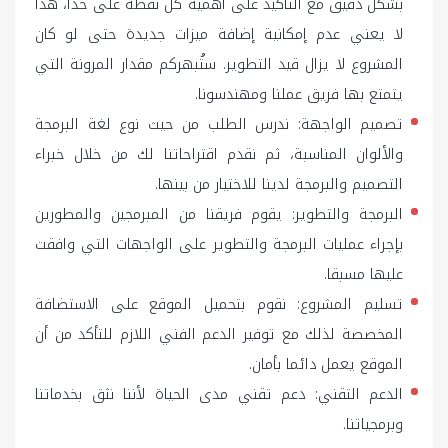
بشكل دقيق مع التأكيد على أهمية كل نقطة على حدا، هذا
لا يعني عدم إمكانية إضافة ميزات جديدة حتى لو كان
المشروع لا يزال قيد التطوير. ستُبهركم مقدار المرونة التي
يتمتع بها فريق عملنا ومهندسونا.
تصميم الواجهة: ندرس الطلب من حيث نوع لغة البرمجة
والألوان المناسبة، ثم نقدم اقتراحاتنا لك من خلال خبراء
التصميم والبرمجة لدينا للاختيار من بينها.
البرمجة والتطوير: يقوم فريقنا من المبرمجين والمطورين
بإجراء عمليات البرمجة والتطوير على الواجهات التي وافقت
عليها مسبقا.
تسليم المشروع: نقوم بتحميل الموقع على الاستضافة
المخصصة لذلك مع توفير الدعم الفني اللازم للتأكد من أن
الموقع يعمل دائما بأمان.
الدعم التقني: دعم تقني مدى الحياة لأننا نثق بخدماتنا
وبرمجياتنا.